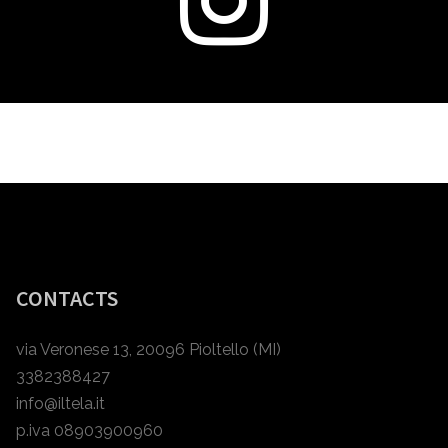
CONTACTS
via Veronese 13, 20096 Pioltello (MI)
3382388427
info@iltela.it
p.iva 08903900960