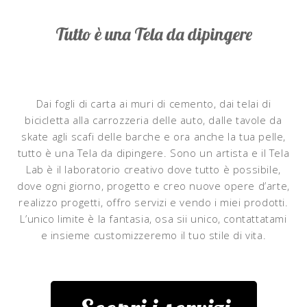
Tutto è una Tela da dipingere
Dai fogli di carta ai muri di cemento, dai telai di
bicicletta alla carrozzeria delle auto, dalle tavole da
skate agli scafi delle barche e ora anche la tua pelle,
tutto è una Tela da dipingere. Sono un artista e il Tela
Lab è il laboratorio creativo dove tutto è possibile,
dove ogni giorno, progetto e creo nuove opere d’arte,
realizzo progetti, offro servizi e vendo i miei prodotti.
L’unico limite è la fantasia, osa sii unico, contattatami
e insieme customizzeremo il tuo stile di vita.